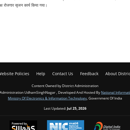
्यक्ष रोजगार सृजन कार्य किया गया।
ebsite Policies
Help
Contact Us
Feedback
About Distri
Content Owned by District Administration
t Administration UdhamSinghNagar , Developed And Hosted By
National Informat
Ministry Of Electronics & Information Technology
, Government Of India
Last Updated:
Jul 25, 2026