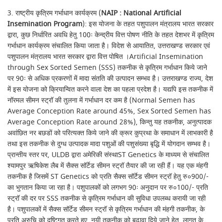
3. राष्ट्रीय कृत्रिम गर्भाधान कार्यक्रम (
NAIP : National Artificial
Insemination Program
): इस योजना के तहत पशुपालन मंत्रालय भारत सरकार
द्वारा, कुछ निर्धारित अवधि हेतु 100ः केन्द्रीय वित्त पोषण नीति के तहत देशभर में कृत्रिम
गर्भाधान कार्यक्रम संचालित किया जाता है। विदेश से आयातित, उत्तराखण्ड सरकार एवं
पशुपालन मंत्रालय भारत सरकार द्वारा वित्त पोषित ।Artificial Insemination
through Sex Sorted Semen (SSS) तकनीक से कृत्रिम गर्भाधान किये जाने
पर 90ः से अधिक प्रकरणों में मादा संतति की उत्पादन सम्भव है। उत्तराखण्ड राज्य, देश
में इस योजना को क्रियान्वित करने वाला देश का पहला प्रदेश है। यद्यपि इस तकनीक में
नॉरमल सीमन स्ट्रॉ की तुलना में गर्भाधान दर कम है (Normal Semen has
Average Conception Rate around 45%, Sex Sorted Semen has
Average Conception Rate around 28%), किन्तु यह तकनीक, अनुत्पादक
अवांछित नर बछडों को परित्यक्त किये जाने की क्रूर कुप्रथा के समाधान में लाभकारी है
तथा इस तकनीक से दुग्ध उत्पादक मादा पशुओं की पशुसंख्या बृद्धि में योगदान सम्भव है।
प्रान्तीय स्तर पर, ULDB द्वारा अमेरिकी संस्थाST Genetics के माध्यम से संचालित
श्यामपुर ऋषिकेश लैब में सैक्स सॉर्टेड सीमन स्ट्रॉ तैयार की जा रही हैं। यह एक मंहगी
तकनीक है जिसमें ST Genetics को प्रति सैक्स सॉर्टेड सीमन स्ट्रॉ हेतु रु०900/-
का भुगतान किया जा रहा है। पशुपालकों को लगभग 90ः अनुदान पर रु०100/- प्रति
स्ट्रॉ की दर पर SSS तकनीक से कृत्रिम गर्भाधान की सुविधा उपलब्ध करायी जा रही
है। पशुपालकों में सैक्स सॉर्टेड सीमन स्ट्रॉ से कृत्रिम गर्भाधान की मंहगी तकनीक, के
प्रति अरुचि को दृष्टिगत करते हुए, नयी तकनीक को बढावा दिये जाने हेतु, लागत के