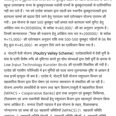
बहुधा उत्तराखण्ड राज्य के कुक्कुटपालक पडोसी राज्यों के कुक्कुटपालकों से प्रतियोगिता
नही कर पाते हैं। गत वर्ष प्रदेश सरकार द्वारा पहली बार स्थानीय कुक्कुटपालकों द्वारा
ब्रायलर फार्म्स को बढावा दिये जाने हेतु ग्रायलर फार्म प्रोत्साहन योजना प्रारम्भ की
गयी। इस योजना के तहत 500 कुक्कुट पक्षी क्षमता वाले ब्रायलर फार्म यूनिट हेतु
अपेक्षित व्यय रु०305ए000ध्. के सापेक्ष रु०60,000/- की का अनुदान अनुमन्य है।
जिसमें च्वनसजतल ैीमक की स्थापना हेतु अपेक्षित व्यय भार रु०200000/- के सापेक्ष
रु०15,000/- की प्रोत्साहन अनुदान राशि तथा 500-500 कुक्कुट पक्षियों के 06 बैच
हेतु कुल रु०45,000/- का अनुदान दिये जाने का प्राविधान किया गया है।
4. पोल्ट्री वैली योजना (
Poultry Valley Scheme
): प्रदेशवासियों में देशी मुर्गी के
मांस के प्रति विशेष रुचि को दृष्टिगत करते हुए शोध संस्थाओं द्वारा देशी मुर्गी के क्रास से
Low Input Technology Kuroiler Birds की प्रजाति विकसित की गयी है।
प्रदेश की ग्रामीण परिस्थिति में इन मुर्गियों को पाला जाना तुलनात्मक दृष्टि से आसान है
तथा इनमें मृत्युदर भी कम है। प्रदेश में, पोल्ट्री वैली योजना पशुपालन विभाग एवं
सहकारिता विभाग द्वारा वित्त पोषण एवं परस्पर समन्वयन से संचालित की जा रही है।
योजना अन्तर्गत लाभार्थियों के चयन तथा ऋण वितरण/वसूली में सहकारिता विभाग
(MPACS + Cooperative Banks) द्वारा तथा अनुदान एवं कुक्कुट चिकित्सा,
टीकाकरण एवं अन्य तकनीकी सेवाओं हेतु पशुपालन विभाग द्वारा महत्वपूर्ण योगदान किया
जाना अपेक्षित है। जनपद टिहरी गढवाल में इस योजना के तहत, विकासखण्ड
नरेन्द्रनगर एवं चम्बा की 06 सहकारी समितियों (MPACS) (1. सहकारी समिति