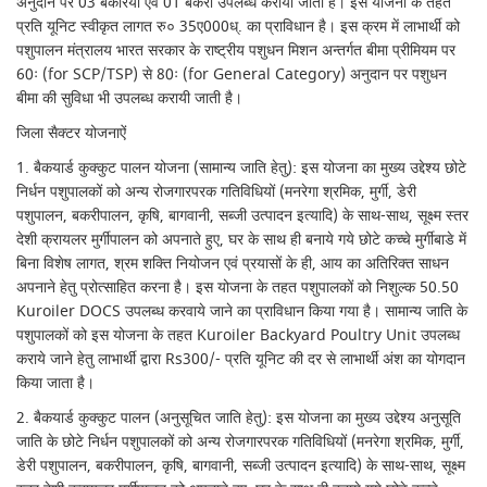
अनुदान पर 03 बकरियॉ एवं 01 बकरा उपलब्ध कराया जाता है। इस योजना के तहत
प्रति यूनिट स्वीकृत लागत रु० 35ए000ध्. का प्राविधान है। इस क्रम में लाभार्थी को
पशुपालन मंत्रालय भारत सरकार के राष्ट्रीय पशुधन मिशन अन्तर्गत बीमा प्रीमियम पर
60ः (for SCP/TSP) से 80ः (for General Category) अनुदान पर पशुधन
बीमा की सुविधा भी उपलब्ध करायी जाती है।
जिला सैक्टर योजनाऐं
1. बैकयार्ड कुक्कुट पालन योजना (सामान्य जाति हेतु): इस योजना का मुख्य उद्देश्य छोटे
निर्धन पशुपालकों को अन्य रोजगारपरक गतिविधियों (मनरेगा श्रमिक, मुर्गी, डेरी
पशुपालन, बकरीपालन, कृषि, बागवानी, सब्जी उत्पादन इत्यादि) के साथ-साथ, सूक्ष्म स्तर
देशी क्रायलर मुर्गीपालन को अपनाते हुए, घर के साथ ही बनाये गये छोटे कच्चे मुर्गीबाडे में
बिना विशेष लागत, श्रम शक्ति नियोजन एवं प्रयासों के ही, आय का अतिरिक्त साधन
अपनाने हेतु प्रोत्साहित करना है। इस योजना के तहत पशुपालकों को निशुल्क 50.50
Kuroiler DOCS उपलब्ध करवाये जाने का प्राविधान किया गया है। सामान्य जाति के
पशुपालकों को इस योजना के तहत Kuroiler Backyard Poultry Unit उपलब्ध
कराये जाने हेतु लाभार्थी द्वारा Rs300/- प्रति यूनिट की दर से लाभार्थी अंश का योगदान
किया जाता है।
2. बैकयार्ड कुक्कुट पालन (अनुसूचित जाति हेतु): इस योजना का मुख्य उद्देश्य अनुसूति
जाति के छोटे निर्धन पशुपालकों को अन्य रोजगारपरक गतिविधियों (मनरेगा श्रमिक, मुर्गी,
डेरी पशुपालन, बकरीपालन, कृषि, बागवानी, सब्जी उत्पादन इत्यादि) के साथ-साथ, सूक्ष्म