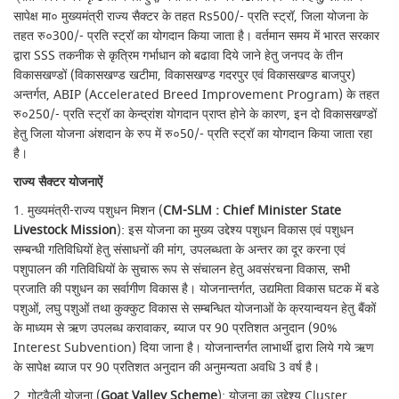
सापेक्ष मा० मुख्यमंत्री राज्य सैक्टर के तहत Rs500/- प्रति स्ट्रॉ, जिला योजना के
तहत रु०300/- प्रति स्ट्रॉ का योगदान किया जाता है। वर्तमान समय में भारत सरकार
द्वारा SSS तकनीक से कृत्रिम गर्भाधान को बढावा दिये जाने हेतु जनपद के तीन
विकासखण्डों (विकासखण्ड खटीमा, विकासखण्ड गदरपुर एवं विकासखण्ड बाजपुर)
अन्तर्गत, ABIP (Accelerated Breed Improvement Program) के तहत
रु०250/- प्रति स्ट्रॉ का केन्द्रांश योगदान प्राप्त होने के कारण, इन दो विकासखण्डों
हेतु जिला योजना अंशदान के रुप में रु०50/- प्रति स्ट्रॉ का योगदान किया जाता रहा
है।
राज्य सैक्टर योजनाऐं
1. मुख्यमंत्री-राज्य पशुधन मिशन (
CM-SLM : Chief Minister State
Livestock Mission
): इस योजना का मुख्य उद्देश्य पशुधन विकास एवं पशुधन
सम्बन्धी गतिविधियों हेतु संसाधनों की मांग, उपलब्धता के अन्तर का दूर करना एवं
पशुपालन की गतिविधियों के सुचारू रूप से संचालन हेतु अवसंरचना विकास, सभी
प्रजाति की पशुधन का सर्वागीण विकास है। योजनान्तर्गत, उद्यमिता विकास घटक में बडे
पशुओं, लघु पशुओं तथा कुक्कुट विकास से सम्बन्धित योजनाओं के क्रयान्वयन हेतु बैंकों
के माध्यम से ऋण उपलब्ध करावाकर, ब्याज पर 90 प्रतिशत अनुदान (90%
Interest Subvention) दिया जाना है। योजनान्तर्गत लाभार्थी द्वारा लिये गये ऋण
के सापेक्ष ब्याज पर 90 प्रतिशत अनुदान की अनुमन्यता अवधि 3 वर्ष है।
2. गोटवैली योजना (
Goat Valley Scheme
): योजना का उद्देश्य Cluster