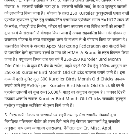
आमपाटा, 2. सहकारी समिति पोखरी, 3. सहकारी समिति सौण्डी, 4. सहकारी समिति
मोरागढ, 5. सहकारी समिति गजा एवं 6. सहकारी समिति लवा) के 300 कुक्कुट पालकों
को लाभान्वित किया जाना है। योजना के तहत 250 Kuroiler कुक्कुटपक्षी क्षमता वाली
प्रत्येक क्रायलर यूनिट हेतु प्राविधानित प्रारम्भिक प्रोजेक्ट लागत रु०1ण्77 लाख की
के सापेक्ष, पोल्ट्री शेड निर्माण, फीडर एवं अन्य उपकरण तथा विविध व्ययों को लाभार्थी
द्वारा स्वयं के संसाधनों से योगदान किया जाना है अथवा सहकारिता विभाग की दीनदयाल
उपाध्याय योजना के तहत ब्याजमुक्त ऋण के माध्यम से भी योगदान किया जा सकता है।
सहकारिता विभाग के अन्तर्गत Apex Marketing Federation द्वारा पोल्ट्री वैली
से उत्पादित देशी क्रायलर बर्ड्स के मांस को HIMALA Brand के तहत विपणन किया
जाना है। पशुपालन विभाग द्वारा एक वर्ष में 250-250 Kuroiler Bird Month
Old Chicks के कुल 03 बैच के सापेक्ष, पहले-पहले 02 बैच हेतु 100% अनुदान पर
250-250 Kuroiler Bird Month Old Chicks उपलब्ध कराये जाने हैं। इस
क्रम में प्रति यूनिट कुल 500 Kuroiler Birds Month Old Chicks उपलब्ध
कराये जाने हेतु रु०30/- per Kuroiler Bird Month Old Chick की दर से
प्रत्येक लाभार्थी को कुल रु०15,000/- मात्र का अनुदान अनुमन्य है। जनपद टिहरी
गढवाल अन्तर्गत समस्त Kuroiler Bird Month Old Chicks राजकीय कुक्कुट
प्रक्षेत्र पशुलोक ऋषिकेश से क्रय किये जाने हैं।
5. गैरसरकारी गोकल्याण संस्थाओं एवं शहरी तथा ग्रामीण स्थानीय निकायों द्वारा
निराश्रित परित्यक्त गोवंश को शरण दिये जाने हेतु गोशाला शरणालयों हेतु राजकीय
अनुदान: मा० उच्च न्यायालय उत्तराखण्ड, नैनीताल द्वारा Cr. Misc. Appl.