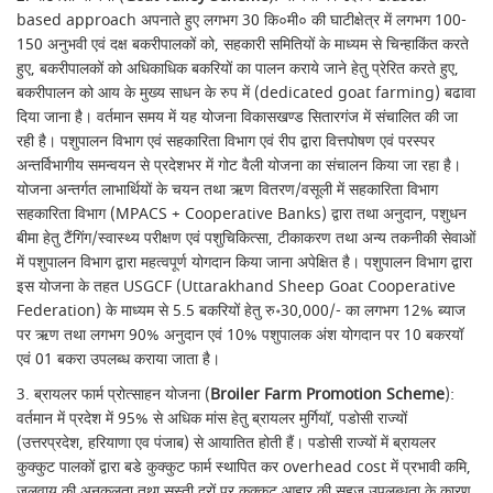
based approach अपनाते हुए लगभग 30 कि०मी० की घाटीक्षेत्र में लगभग 100-
150 अनुभवी एवं दक्ष बकरीपालकों को, सहकारी समितियों के माध्यम से चिन्हाकिंत करते
हुए, बकरीपालकों को अधिकाधिक बकरियों का पालन कराये जाने हेतु प्रेरित करते हुए,
बकरीपालन को आय के मुख्य साधन के रुप में (dedicated goat farming) बढावा
दिया जाना है। वर्तमान समय में यह योजना विकासखण्ड सितारगंज में संचालित की जा
रही है। पशुपालन विभाग एवं सहकारिता विभाग एवं रीप द्वारा वित्तपोषण एवं परस्पर
अन्तर्विभागीय समन्वयन से प्रदेशभर में गोट वैली योजना का संचालन किया जा रहा है।
योजना अन्तर्गत लाभार्थियों के चयन तथा ऋण वितरण/वसूली में सहकारिता विभाग
सहकारिता विभाग (MPACS + Cooperative Banks) द्वारा तथा अनुदान, पशुधन
बीमा हेतु टैंगिंग/स्वास्थ्य परीक्षण एवं पशुचिकित्सा, टीकाकरण तथा अन्य तकनीकी सेवाओं
में पशुपालन विभाग द्वारा महत्वपूर्ण योगदान किया जाना अपेक्षित है। पशुपालन विभाग द्वारा
इस योजना के तहत USGCF (Uttarakhand Sheep Goat Cooperative
Federation) के माध्यम से 5.5 बकरियों हेतु रु॰30,000/- का लगभग 12% ब्याज
पर ऋण तथा लगभग 90% अनुदान एवं 10% पशुपालक अंश योगदान पर 10 बकरयॉ
एवं 01 बकरा उपलब्ध कराया जाता है।
3. ब्रायलर फार्म प्रोत्साहन योजना (
Broiler Farm Promotion Scheme
):
वर्तमान में प्रदेश में 95% से अधिक मांस हेतु ब्रायलर मुर्गियॉ, पडोसी राज्यों
(उत्तरप्रदेश, हरियाणा एव पंजाब) से आयातित होती हैं। पडोसी राज्यों में ब्रायलर
कुक्कुट पालकों द्वारा बडे कुक्कुट फार्म स्थापित कर overhead cost में प्रभावी कमि,
जलवायु की अनुकूलता तथा सस्ती दरों पर कुक्कुट आहार की सहज उपलब्धता के कारण,