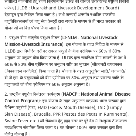
संचालित योजनाओं हेतु राज्य क्रियान्वयन इकाई का दायित्व उत्तराखण्ड पशुधन विकास
परिषद (ULDB : Uttarakhand Livestock Development Board)
देहरादून द्वारा निर्वहन किया जाता है। सभी जनपदों अन्तर्गत स्थापित राजकीय
पशुचिकित्सालयों एवं पशु सेवा केन्द्रों द्वारा न्स्क्ठ के माध्यम से ही भारत सरकार की
योजनाओं का वित्त पोषण किया जाता है।
1. पशुधन बीमा-राष्ट्रीय पशुधन मिशन (
LI-NLM : National Livestock
Mission-Livestock Insurance
): इस योजना के तहत निविदा के माध्यम से
ULDB द्वारा निर्धारित दरों पर समस्त पशुओं के बीमा प्रीमियम पर 60% से 80%
अनुदान पर पशुधन बीमा किया जाता है।ULDB द्वारा सम्बन्धित बीमा कम्पनी के पक्ष में
60% से 80% बीमा प्रीमियम पर अनुदान राशि का भुगतान (जीतवनही कपतमबज
ंबबवनदज जतंदेमित) किया जाता है। योजना के तहत अनुसूचित जाति/ जनजाति/
बी.पी.एल. के पशुपालकों को बीमा प्रीमियम पर 80% अनुदान तथा सामान्य जाति के
पशुपालकों को बीमा प्रीमियम पर 60% अनुदान अनुमन्य है।
2. राष्ट्रीय पशुरोग नियंत्रण कार्यक्रम (
NADCP : National Animal Disease
Control Program
): इस योजना के तहत पशुपालन मंत्रालय भारत सरकार द्वारा
विभिन्न पशुरोगों (यथा; FMD (Foot & Mouth Disease), LSD (Lumpy
Skin Disease), Brucella, PPR (Pestes des Petits in Ruminents),
Swine Fever etc.) की रोकथाम हेतु बृहद स्तर पर पूरे देश में निःशुल्क टीकाकरण
महाअभियान संचालित किया जाता है। यह योजना 100% भारत सरकार द्वारा वित्त
पोषित योजना है।