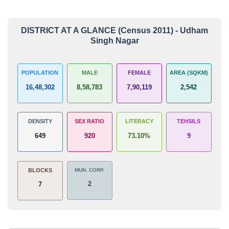
DISTRICT AT A GLANCE (Census 2011) - Udham
Singh Nagar
POPULATION
MALE
FEMALE
AREA (SQKM)
16,48,302
8,58,783
7,90,119
2,542
DENSITY
SEX RATIO
LITERACY
TEHSILS
649
920
73.10%
9
BLOCKS
MUN. CORP.
2
7