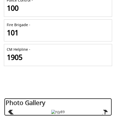
Police Control -
100
Fire Brigade -
101
CM Helpline -
1905
Photo Gallery