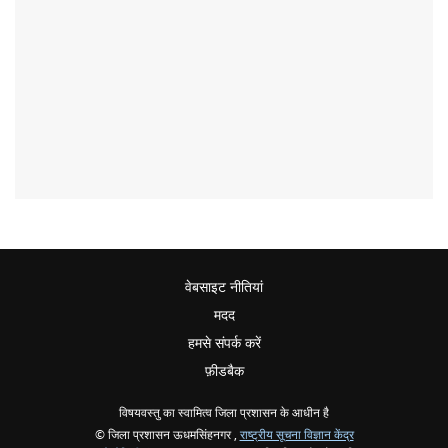
वेबसाइट नीतियां
मदद
हमसे संपर्क करें
फ़ीडबैक
विषयवस्तु का स्वामित्व जिला प्रशासन के आधीन है
© जिला प्रशासन ऊधमसिंहनगर ,
राष्ट्रीय सूचना विज्ञान केंद्र