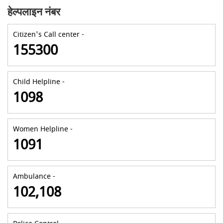
हेल्पलाइन नंबर
Citizen's Call center -
155300
Child Helpline -
1098
Women Helpline -
1091
Ambulance -
102,108