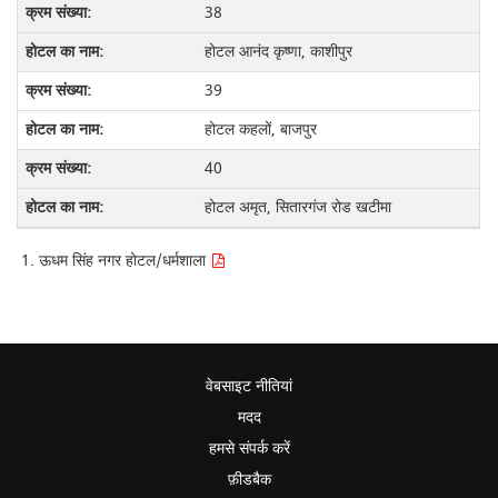
38
होटल आनंद कृष्णा, काशीपुर
39
होटल कहलों, बाजपुर
40
होटल अमृत, सितारगंज रोड खटीमा
ऊधम सिंह नगर होटल/धर्मशाला
वेबसाइट नीतियां
मदद
हमसे संपर्क करें
फ़ीडबैक